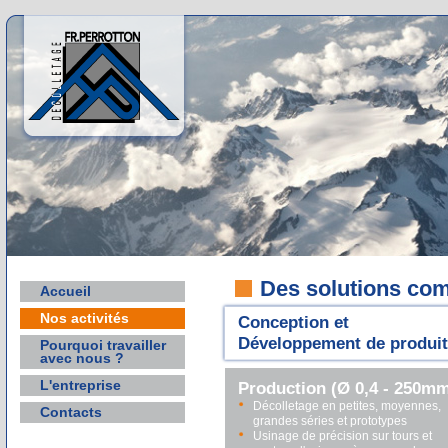
Des solutions comp
Accueil
Nos activités
Conception et
Développement de produi
Pourquoi travailler
avec nous ?
L'entreprise
Production (Ø 0,4 - 250m
Décolletage en petites, moyennes,
Contacts
grandes séries et prototypes
Usinage de précision sur tours et