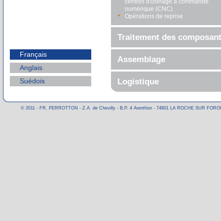
centres d'usinage à commande
numérique (CNC)
Opérations de reprise
Traitement des composan
Français
Assemblage
Anglais
Logistique
Suédois
© 2011 - FR. PERROTTON - Z.A. de Chevilly - B.P. 4 Arenthon - 74801 LA ROCHE SUR FORON CE