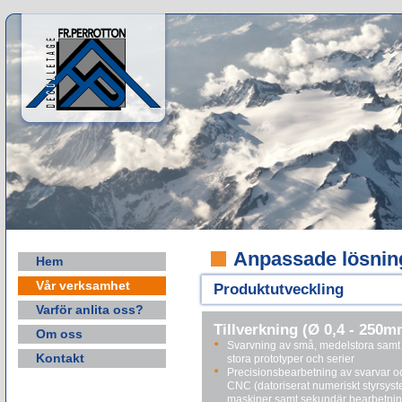
Anpassade lösninga
Hem
Vår verksamhet
Produktutveckling
Varför anlita oss?
Tillverkning (Ø 0,4 - 250m
Om oss
Svarvning av små, medelstora samt
Kontakt
stora prototyper och serier
Precisionsbearbetning av svarvar o
CNC (datoriserat numeriskt styrsys
maskiner samt sekundär bearbetni