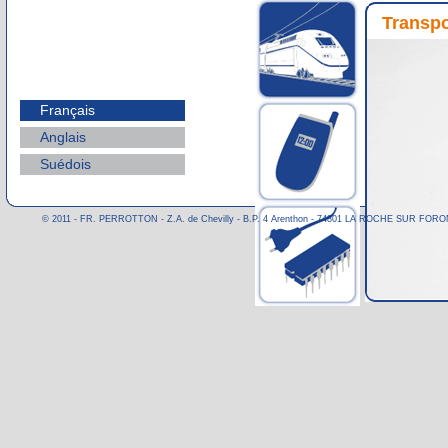
Transpo
Français
Anglais
Suédois
© 2011 - FR. PERROTTON - Z.A. de Chevilly - B.P. 4 Arenthon - 74801 LA ROCHE SUR FORON CE